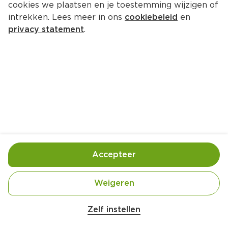
cookies we plaatsen en je toestemming wijzigen of
Lindt Lindor advent kalender 
intrekken. Lees meer in ons
cookiebeleid
en
assorted
privacy statement
.
Per Doos 299 g 
Product niet beschikbaar bij jouw PLUS.
Gebruik- en bewaarinstructies
Koel en droog bewaren
Accepteer
Ingrediënten
Weigeren
Ingrediënten: Ingrediëntendeclaratie: suiker, 
plantaardig vet (kokosnoot, palmpit), cacaoboter, 
Zelf instellen
cacaomassa, volle MELKpoeder, LACTOSE, magere 
MELKpoeder, watervrij MELKvet, magere cacao, 