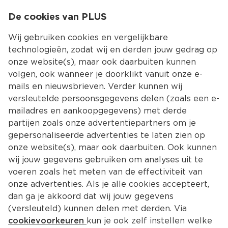
0
De cookies van PLUS
0.00
MENU
Wij gebruiken cookies en vergelijkbare
technologieën, zodat wij en derden jouw gedrag op
onze website(s), maar ook daarbuiten kunnen
Kies jouw winke
volgen, ook wanneer je doorklikt vanuit onze e-
Terug
Producten
mails en nieuwsbrieven. Verder kunnen wij
versleutelde persoonsgegevens delen (zoals een e-
mailadres en aankoopgegevens) met derde
partijen zoals onze advertentiepartners om je
gepersonaliseerde advertenties te laten zien op
onze website(s), maar ook daarbuiten. Ook kunnen
wij jouw gegevens gebruiken om analyses uit te
voeren zoals het meten van de effectiviteit van
onze advertenties. Als je alle cookies accepteert,
dan ga je akkoord dat wij jouw gegevens
(versleuteld) kunnen delen met derden. Via
cookievoorkeuren
kun je ook zelf instellen welke