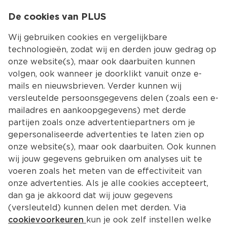
0
De cookies van PLUS
0.00
MENU
Wij gebruiken cookies en vergelijkbare
technologieën, zodat wij en derden jouw gedrag op
onze website(s), maar ook daarbuiten kunnen
Kies jouw winke
volgen, ook wanneer je doorklikt vanuit onze e-
Terug
Producten
mails en nieuwsbrieven. Verder kunnen wij
versleutelde persoonsgegevens delen (zoals een e-
mailadres en aankoopgegevens) met derde
partijen zoals onze advertentiepartners om je
gepersonaliseerde advertenties te laten zien op
onze website(s), maar ook daarbuiten. Ook kunnen
wij jouw gegevens gebruiken om analyses uit te
voeren zoals het meten van de effectiviteit van
onze advertenties. Als je alle cookies accepteert,
dan ga je akkoord dat wij jouw gegevens
(versleuteld) kunnen delen met derden. Via
cookievoorkeuren
kun je ook zelf instellen welke