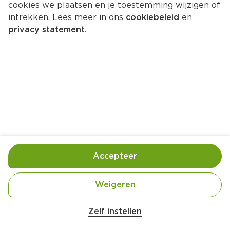
cookies we plaatsen en je toestemming wijzigen of
Lokaal Bokkers Weespermoppen
intrekken. Lees meer in ons
cookiebeleid
en
Per Doos 225 g
privacy statement
.
Product niet beschikbaar bij jouw PLUS.
Handige informatie over dit product
Ingekocht door jouw PLUS
Accepteer
Ingrediënten
Weigeren
Belangrijke veiligheidswaarschuwing
Ingredienten: suiker, SOJAbonen, zetmeel 
Amogusti olijven gevuld met citroen blik 
(gemodificeerd), EI, dextrose, Plantaardige Olie 
Zelf instellen
200g
(raapzaad), Stabilisator(E420), glucosestroop, 