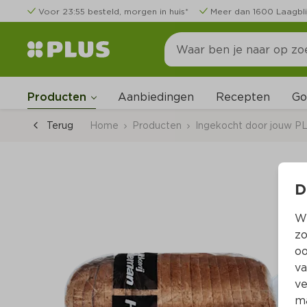
Voor 23:55 besteld, morgen in huis*
Meer dan 1600 Laagbli
Go
Producten
Aanbiedingen
Recepten
Terug
Home
Producten
Ingekocht door jouw P
D
Wi
zo
oo
va
ve
ma