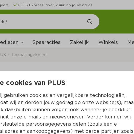
jvers
PLUS Express: over 2 uur op jouw adres
ed eten
Me
Spaaracties
Zakelijk
Winkels
LUS
Lokaal ingekocht
e cookies van PLUS
Lokaal HM Tarwe vloe
j gebruiken cookies en vergelijkbare technologieën,
Per Stuk 1 st
dat wij en derden jouw gedrag op onze website(s), maa
k daarbuiten kunnen volgen, ook wanneer je doorklikt
0.
00
nuit onze e-mails en nieuwsbrieven. Verder kunnen wij
rsleutelde persoonsgegevens delen (zoals een e-
iladres en aankoopgegevens) met derde partijen zoals