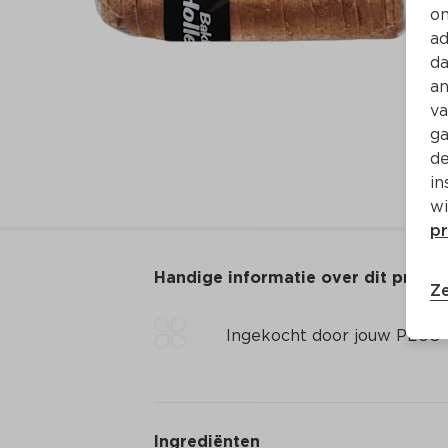
on
ad
da
an
va
ga
de
in
wi
pr
Handige informatie over dit produ
Ze
Ingekocht door jouw PLUS
Ingrediënten