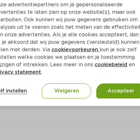
Bewaar i
Toevoegen
ze advertentiepartners om je gepersonaliseerde
vertenties te laten zien op onze website(s), maar ook
arbuiten. Ook kunnen wij jouw gegevens gebruiken om
alyses uit te voeren zoals het meten van de effectivitei
n onze advertenties. Als je alle cookies accepteert, dan
 je akkoord dat wij jouw gegevens (versleuteld) kunnen
len met derden. Via
cookievoorkeuren
kun je ook zelf
stellen welke cookies we plaatsen en je toestemming
jzigen of intrekken. Lees meer in ons
cookiebeleid
en
ivacy statement
.
ct
lf instellen
Weigeren
Accepteer