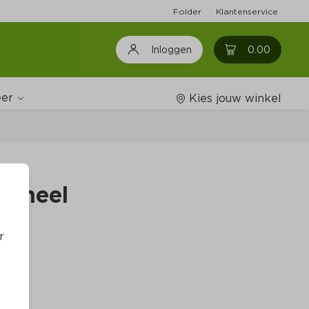
Folder
Klantenservice
0
0.00
Inloggen
er
Kies jouw winkel
Wijnshop
r heel
Boodschappenlijstjes
r