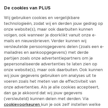
0
De cookies van PLUS
0.00
MENU
Wij gebruiken cookies en vergelijkbare
technologieën, zodat wij en derden jouw gedrag op
onze website(s), maar ook daarbuiten kunnen
Kies jouw winke
volgen, ook wanneer je doorklikt vanuit onze e-
Terug
Producten
mails en nieuwsbrieven. Verder kunnen wij
versleutelde persoonsgegevens delen (zoals een e-
mailadres en aankoopgegevens) met derde
partijen zoals onze advertentiepartners om je
gepersonaliseerde advertenties te laten zien op
onze website(s), maar ook daarbuiten. Ook kunnen
wij jouw gegevens gebruiken om analyses uit te
voeren zoals het meten van de effectiviteit van
onze advertenties. Als je alle cookies accepteert,
dan ga je akkoord dat wij jouw gegevens
(versleuteld) kunnen delen met derden. Via
cookievoorkeuren
kun je ook zelf instellen welke