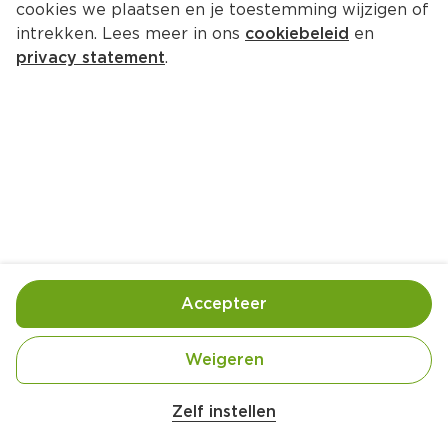
cookies we plaatsen en je toestemming wijzigen of
Lokaal Kruidkoek
intrekken. Lees meer in ons
cookiebeleid
en
Per Doos 750 g
privacy statement
.
0.
00
Toevoegen
Bewaar in je lijstje
Accepteer
Handige informatie over dit product
Ingekocht door jouw PLUS
Weigeren
Belangrijke veiligheidswaarschuwing
Amogusti olijven gevuld met citroen blik 
Zelf instellen
200g