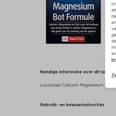
on
ad
da
an
va
ga
de
in
wi
pr
Handige informatie over dit produ
Ze
Lucovitaal Calcium Magnesium 60 ta
Gebruik- en bewaarinstructies