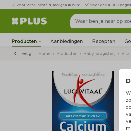
Voor 23:55 besteld, morgen in huis*
Meer dan 1600 Laagbli
Go
Producten
Aanbiedingen
Recepten
Terug
Home
Producten
Baby, drogisterij
Vita
D
Wi
zo
oo
va
ve
ma