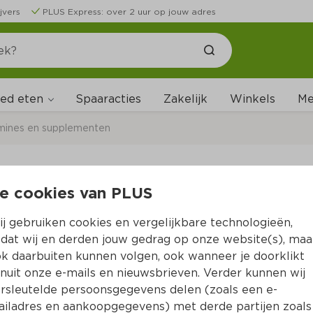
jvers
PLUS Express: over 2 uur op jouw adres
ed eten
Me
Spaaracties
Zakelijk
Winkels
mines en supplementen
e cookies van PLUS
Lucovitaal Calcium 
j gebruiken cookies en vergelijkbare technologieën,
Per Doos 60 st  (per stuks €0.38)
dat wij en derden jouw gedrag op onze website(s), maa
k daarbuiten kunnen volgen, ook wanneer je doorklikt
22.
99
nuit onze e-mails en nieuwsbrieven. Verder kunnen wij
rsleutelde persoonsgegevens delen (zoals een e-
iladres en aankoopgegevens) met derde partijen zoals