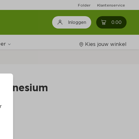
Folder
Klantenservice
0
0.00
Inloggen
er
Kies jouw winkel
Wijnshop
Magnesium
Boodschappenlijstjes
r