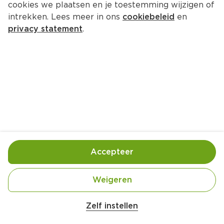
cookies we plaatsen en je toestemming wijzigen of
Neutraal gedr kauwstaafjes 20st
intrekken. Lees meer in ons
cookiebeleid
en
Per Stuk 20 st
privacy statement
.
0.
00
Toevoegen
Bewaar in je lijstje
Accepteer
Handige informatie over dit product
Ingekocht door jouw PLUS
Weigeren
Zelf instellen