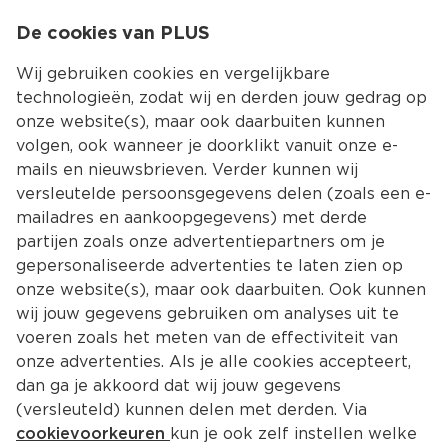
0
De cookies van PLUS
0.00
MENU
Wij gebruiken cookies en vergelijkbare
technologieën, zodat wij en derden jouw gedrag op
onze website(s), maar ook daarbuiten kunnen
Kies jouw winke
volgen, ook wanneer je doorklikt vanuit onze e-
Terug
Producten
mails en nieuwsbrieven. Verder kunnen wij
versleutelde persoonsgegevens delen (zoals een e-
mailadres en aankoopgegevens) met derde
partijen zoals onze advertentiepartners om je
gepersonaliseerde advertenties te laten zien op
onze website(s), maar ook daarbuiten. Ook kunnen
wij jouw gegevens gebruiken om analyses uit te
voeren zoals het meten van de effectiviteit van
onze advertenties. Als je alle cookies accepteert,
dan ga je akkoord dat wij jouw gegevens
(versleuteld) kunnen delen met derden. Via
cookievoorkeuren
kun je ook zelf instellen welke