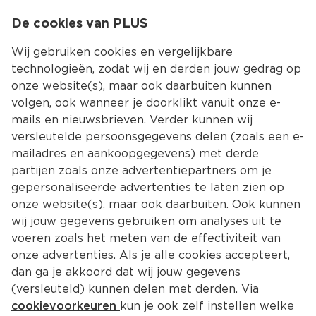
0
De cookies van PLUS
0.00
MENU
Wij gebruiken cookies en vergelijkbare
technologieën, zodat wij en derden jouw gedrag op
onze website(s), maar ook daarbuiten kunnen
Kies jouw winke
volgen, ook wanneer je doorklikt vanuit onze e-
Terug
Producten
mails en nieuwsbrieven. Verder kunnen wij
versleutelde persoonsgegevens delen (zoals een e-
mailadres en aankoopgegevens) met derde
partijen zoals onze advertentiepartners om je
gepersonaliseerde advertenties te laten zien op
onze website(s), maar ook daarbuiten. Ook kunnen
wij jouw gegevens gebruiken om analyses uit te
voeren zoals het meten van de effectiviteit van
onze advertenties. Als je alle cookies accepteert,
dan ga je akkoord dat wij jouw gegevens
(versleuteld) kunnen delen met derden. Via
cookievoorkeuren
kun je ook zelf instellen welke