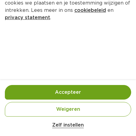
cookies we plaatsen en je toestemming wijzigen of
Neutraal kipstaaf klein 6st
intrekken. Lees meer in ons
cookiebeleid
en
Per Zak 6 st
privacy statement
.
0.
00
Toevoegen
Bewaar in je lijstje
Accepteer
Handige informatie over dit product
Ingekocht door jouw PLUS
Weigeren
Belangrijke veiligheidswaarschuwing
Amogusti olijven gevuld met citroen blik 
Zelf instellen
200g