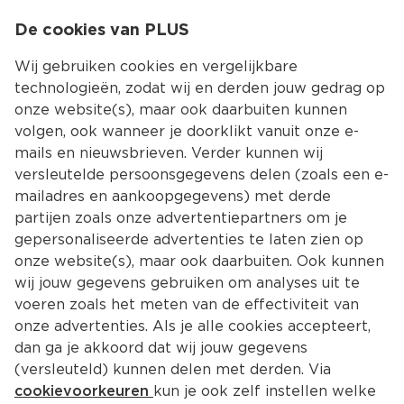
0
De cookies van PLUS
0.00
MENU
Wij gebruiken cookies en vergelijkbare
technologieën, zodat wij en derden jouw gedrag op
onze website(s), maar ook daarbuiten kunnen
Kies jouw winke
volgen, ook wanneer je doorklikt vanuit onze e-
Terug
Producten
mails en nieuwsbrieven. Verder kunnen wij
versleutelde persoonsgegevens delen (zoals een e-
mailadres en aankoopgegevens) met derde
partijen zoals onze advertentiepartners om je
gepersonaliseerde advertenties te laten zien op
onze website(s), maar ook daarbuiten. Ook kunnen
wij jouw gegevens gebruiken om analyses uit te
voeren zoals het meten van de effectiviteit van
onze advertenties. Als je alle cookies accepteert,
dan ga je akkoord dat wij jouw gegevens
(versleuteld) kunnen delen met derden. Via
cookievoorkeuren
kun je ook zelf instellen welke