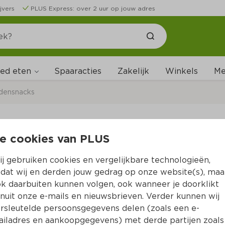
jvers
PLUS Express: over 2 uur op jouw adres
ed eten
Me
Spaaracties
Zakelijk
Winkels
densnacks
e cookies van PLUS
Pedigree Advent Kal
j gebruiken cookies en vergelijkbare technologieën,
Per Doos 115 g 
dat wij en derden jouw gedrag op onze website(s), maa
k daarbuiten kunnen volgen, ook wanneer je doorklikt
Product niet beschikbaar bij jouw PLUS.
nuit onze e-mails en nieuwsbrieven. Verder kunnen wij
rsleutelde persoonsgegevens delen (zoals een e-
iladres en aankoopgegevens) met derde partijen zoals