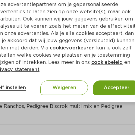
ze advertentiepartners om je gepersonaliseerde
vertenties te laten zien op onze website(s), maar ook
arbuiten. Ook kunnen wij jouw gegevens gebruiken om
alyses uit te voeren zoals het meten van de effectivitei
n onze advertenties. Als je alle cookies accepteert, dan
 je akkoord dat wij jouw gegevens (versleuteld) kunnen
len met derden. Via
cookievoorkeuren
kun je ook zelf
stellen welke cookies we plaatsen en je toestemming
jzigen of intrekken. Lees meer in ons
cookiebeleid
en
ivacy statement
.
ct
lf instellen
Weigeren
Accepteer
met de Pedigree Adventskalender voor je hond. De 
 Ranchos, Pedigree Biscrok multi mix en Pedigree 