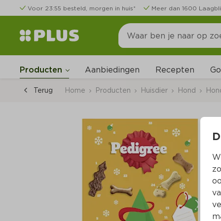
Voor 23:55 besteld, morgen in huis*
Meer dan 1600 Laagbli
Go
Producten
Aanbiedingen
Recepten
Terug
Home
Producten
Huisdier
Hond
Hon
D
Wi
zo
oo
va
ve
ma