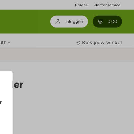
Folder
Klantenservice
0
0.00
Inloggen
er
Kies jouw winkel
Wijnshop
ender
Boodschappenlijstjes
r