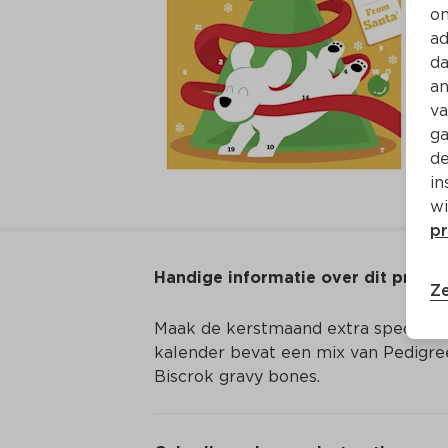
on
ad
da
an
va
ga
de
in
wi
pr
Handige informatie over dit produ
Ze
Maak de kerstmaand extra speciaal 
kalender bevat een mix van Pedigree