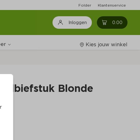
Folder
Klantenservice
0
0.00
Inloggen
er
Kies jouw winkel
Wijnshop
elbiefstuk Blonde 
Boodschappenlijstjes
r