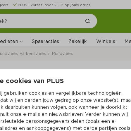
jvers
PLUS Express: over 2 uur op jouw adres
ed eten
Me
Spaaracties
Zakelijk
Winkels
undvlees, varkensvlees
Rundvlees
e cookies van PLUS
PLUS Boerentrots Kog
d'Aquitaine 1 st
j gebruiken cookies en vergelijkbare technologieën,
dat wij en derden jouw gedrag op onze website(s), maa
Per 150 gram  (per kilo €36.50)
k daarbuiten kunnen volgen, ook wanneer je doorklikt
nuit onze e-mails en nieuwsbrieven. Verder kunnen wij
5.
rsleutelde persoonsgegevens delen (zoals een e-
48
iladres en aankoopgegevens) met derde partijen zoals