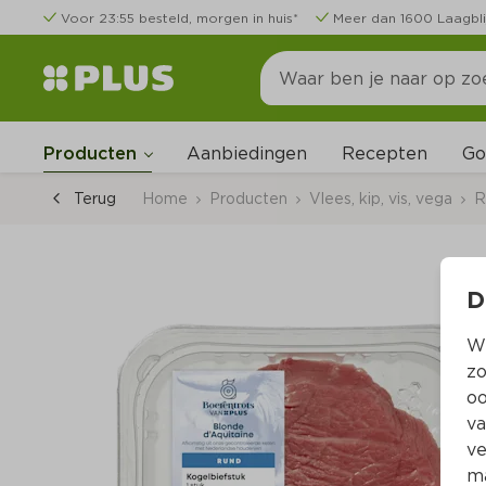
Voor 23:55 besteld, morgen in huis*
Meer dan 1600 Laagbli
Go
Producten
Aanbiedingen
Recepten
Terug
Home
Producten
Vlees, kip, vis, vega
R
D
Wi
zo
oo
va
ve
ma