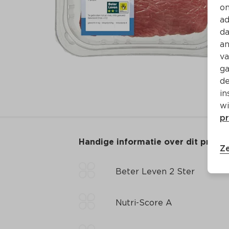
on
ad
da
an
va
ga
de
in
wi
pr
Handige informatie over dit produ
Ze
Beter Leven 2 Ster
Nutri-Score A