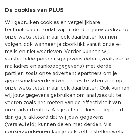
0
De cookies van PLUS
0.00
MENU
Wij gebruiken cookies en vergelijkbare
technologieën, zodat wij en derden jouw gedrag op
onze website(s), maar ook daarbuiten kunnen
Kies jouw winke
volgen, ook wanneer je doorklikt vanuit onze e-
Terug
Producten
mails en nieuwsbrieven. Verder kunnen wij
versleutelde persoonsgegevens delen (zoals een e-
mailadres en aankoopgegevens) met derde
partijen zoals onze advertentiepartners om je
gepersonaliseerde advertenties te laten zien op
onze website(s), maar ook daarbuiten. Ook kunnen
wij jouw gegevens gebruiken om analyses uit te
voeren zoals het meten van de effectiviteit van
onze advertenties. Als je alle cookies accepteert,
dan ga je akkoord dat wij jouw gegevens
(versleuteld) kunnen delen met derden. Via
cookievoorkeuren
kun je ook zelf instellen welke