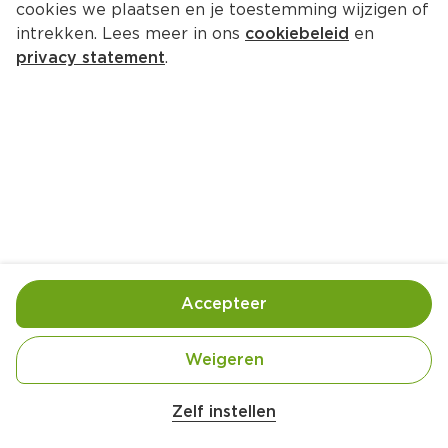
cookies we plaatsen en je toestemming wijzigen of
PLUS Boerentrots 
intrekken. Lees meer in ons
cookiebeleid
en
Runderschenkel
privacy statement
.
Per 300 gram  (per kilo €14.85)
4.
46
Toevoegen
Bewaar in je lijstje
Accepteer
Handige informatie over dit product
Weigeren
Beter Leven 2 Ster
Zelf instellen