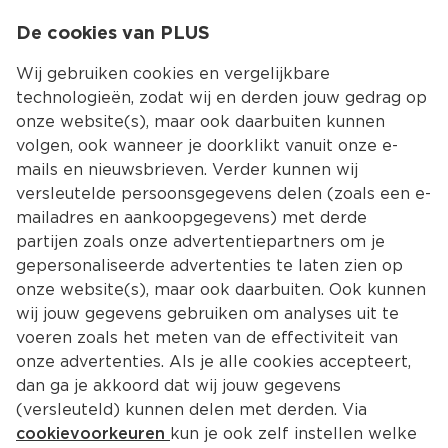
0
De cookies van PLUS
0.00
MENU
Wij gebruiken cookies en vergelijkbare
technologieën, zodat wij en derden jouw gedrag op
onze website(s), maar ook daarbuiten kunnen
Kies jouw winke
volgen, ook wanneer je doorklikt vanuit onze e-
Terug
Producten
mails en nieuwsbrieven. Verder kunnen wij
versleutelde persoonsgegevens delen (zoals een e-
mailadres en aankoopgegevens) met derde
partijen zoals onze advertentiepartners om je
gepersonaliseerde advertenties te laten zien op
onze website(s), maar ook daarbuiten. Ook kunnen
wij jouw gegevens gebruiken om analyses uit te
voeren zoals het meten van de effectiviteit van
onze advertenties. Als je alle cookies accepteert,
dan ga je akkoord dat wij jouw gegevens
(versleuteld) kunnen delen met derden. Via
cookievoorkeuren
kun je ook zelf instellen welke