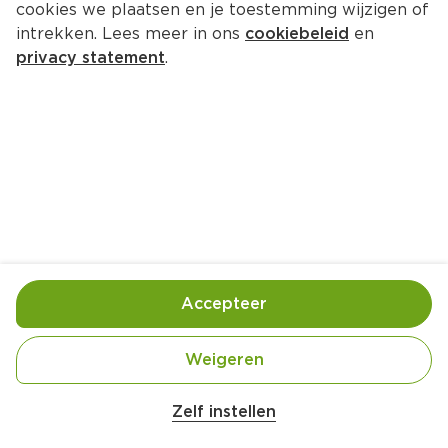
cookies we plaatsen en je toestemming wijzigen of
PLUS Brandnetelkaas 50+ 
intrekken. Lees meer in ons
cookiebeleid
en
plakken
privacy statement
.
Per 180 gram  (per kilo €21.62)
3.
89
Toevoegen
Bewaar in je lijstje
Accepteer
Handige informatie over dit product
Weigeren
Nutri-Score D
Zelf instellen