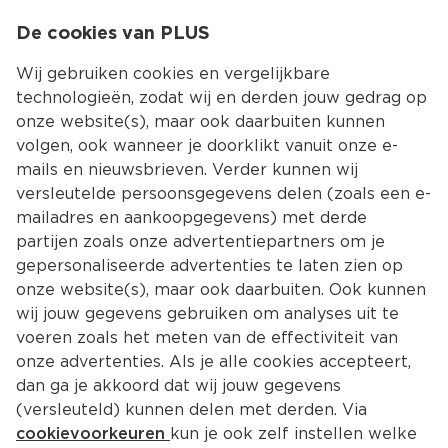
0
De cookies van PLUS
0.00
MENU
Wij gebruiken cookies en vergelijkbare
technologieën, zodat wij en derden jouw gedrag op
onze website(s), maar ook daarbuiten kunnen
Kies jouw winke
volgen, ook wanneer je doorklikt vanuit onze e-
Terug
Producten
mails en nieuwsbrieven. Verder kunnen wij
versleutelde persoonsgegevens delen (zoals een e-
mailadres en aankoopgegevens) met derde
partijen zoals onze advertentiepartners om je
gepersonaliseerde advertenties te laten zien op
onze website(s), maar ook daarbuiten. Ook kunnen
wij jouw gegevens gebruiken om analyses uit te
voeren zoals het meten van de effectiviteit van
onze advertenties. Als je alle cookies accepteert,
dan ga je akkoord dat wij jouw gegevens
(versleuteld) kunnen delen met derden. Via
cookievoorkeuren
kun je ook zelf instellen welke