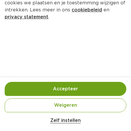
cookies we plaatsen en je toestemming wijzigen of
PLUS Goudse Belegen 48+
intrekken. Lees meer in ons
cookiebeleid
en
Per 1000 gram
privacy statement
.
14.
99
Toevoegen
Bewaar in je lijstje
Accepteer
Handige informatie over dit product
Weidemelk
Weigeren
Zelf instellen
Nutri-Score D