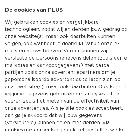
0
De cookies van PLUS
0.00
MENU
Wij gebruiken cookies en vergelijkbare
technologieën, zodat wij en derden jouw gedrag op
onze website(s), maar ook daarbuiten kunnen
Kies jouw winke
volgen, ook wanneer je doorklikt vanuit onze e-
Terug
Producten
mails en nieuwsbrieven. Verder kunnen wij
versleutelde persoonsgegevens delen (zoals een e-
mailadres en aankoopgegevens) met derde
partijen zoals onze advertentiepartners om je
gepersonaliseerde advertenties te laten zien op
onze website(s), maar ook daarbuiten. Ook kunnen
wij jouw gegevens gebruiken om analyses uit te
voeren zoals het meten van de effectiviteit van
onze advertenties. Als je alle cookies accepteert,
dan ga je akkoord dat wij jouw gegevens
(versleuteld) kunnen delen met derden. Via
cookievoorkeuren
kun je ook zelf instellen welke