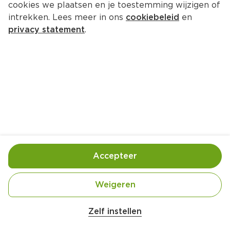
cookies we plaatsen en je toestemming wijzigen of
PLUS Klaverland Graskaas 48+ 
intrekken. Lees meer in ons
cookiebeleid
en
stuk
privacy statement
.
Per 475 gram  (per kilo €16.49)
7.
83
Toevoegen
Bewaar in je lijstje
Accepteer
Handige informatie over dit product
Weigeren
Weidemelk
Zelf instellen