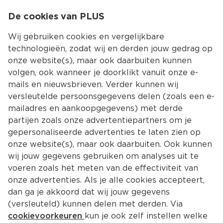
0
De cookies van PLUS
0.00
MENU
Wij gebruiken cookies en vergelijkbare
technologieën, zodat wij en derden jouw gedrag op
onze website(s), maar ook daarbuiten kunnen
Kies jouw winke
volgen, ook wanneer je doorklikt vanuit onze e-
Terug
Producten
mails en nieuwsbrieven. Verder kunnen wij
versleutelde persoonsgegevens delen (zoals een e-
mailadres en aankoopgegevens) met derde
partijen zoals onze advertentiepartners om je
gepersonaliseerde advertenties te laten zien op
onze website(s), maar ook daarbuiten. Ook kunnen
wij jouw gegevens gebruiken om analyses uit te
voeren zoals het meten van de effectiviteit van
onze advertenties. Als je alle cookies accepteert,
dan ga je akkoord dat wij jouw gegevens
(versleuteld) kunnen delen met derden. Via
cookievoorkeuren
kun je ook zelf instellen welke