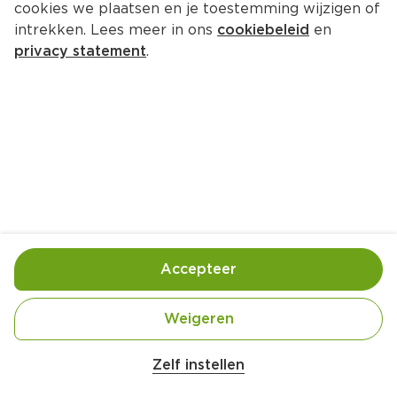
cookies we plaatsen en je toestemming wijzigen of
PLUS Puur van smaak gekookte 
intrekken. Lees meer in ons
cookiebeleid
en
Gelderse BLK
privacy statement
.
125 gram  (kilo €18.31)
2.
29
Toevoegen
Bewaar in je lijstje
Accepteer
Handige informatie over dit product
Weigeren
Beter Leven 1 Ster
Zelf instellen