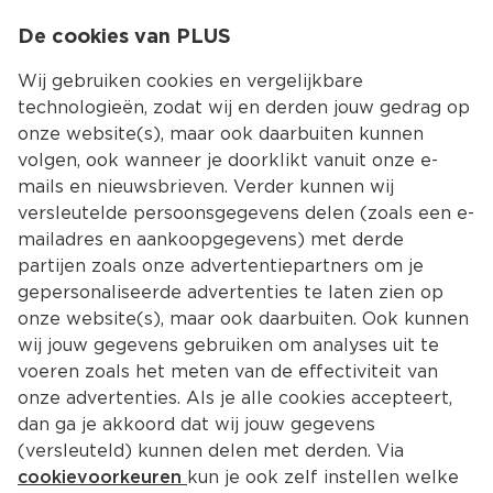
0
De cookies van PLUS
0.00
MENU
Wij gebruiken cookies en vergelijkbare
technologieën, zodat wij en derden jouw gedrag op
onze website(s), maar ook daarbuiten kunnen
Kies jouw winke
volgen, ook wanneer je doorklikt vanuit onze e-
Terug
Producten
mails en nieuwsbrieven. Verder kunnen wij
versleutelde persoonsgegevens delen (zoals een e-
mailadres en aankoopgegevens) met derde
partijen zoals onze advertentiepartners om je
gepersonaliseerde advertenties te laten zien op
onze website(s), maar ook daarbuiten. Ook kunnen
wij jouw gegevens gebruiken om analyses uit te
voeren zoals het meten van de effectiviteit van
onze advertenties. Als je alle cookies accepteert,
dan ga je akkoord dat wij jouw gegevens
(versleuteld) kunnen delen met derden. Via
cookievoorkeuren
kun je ook zelf instellen welke