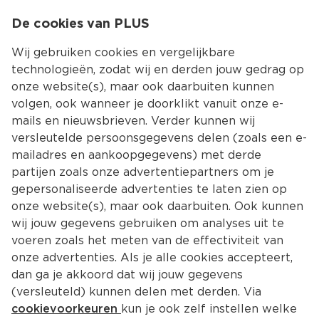
0
De cookies van PLUS
0.00
MENU
Wij gebruiken cookies en vergelijkbare
technologieën, zodat wij en derden jouw gedrag op
onze website(s), maar ook daarbuiten kunnen
Kies jouw winke
volgen, ook wanneer je doorklikt vanuit onze e-
Terug
Producten
mails en nieuwsbrieven. Verder kunnen wij
versleutelde persoonsgegevens delen (zoals een e-
mailadres en aankoopgegevens) met derde
partijen zoals onze advertentiepartners om je
gepersonaliseerde advertenties te laten zien op
onze website(s), maar ook daarbuiten. Ook kunnen
wij jouw gegevens gebruiken om analyses uit te
voeren zoals het meten van de effectiviteit van
onze advertenties. Als je alle cookies accepteert,
dan ga je akkoord dat wij jouw gegevens
(versleuteld) kunnen delen met derden. Via
cookievoorkeuren
kun je ook zelf instellen welke