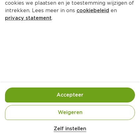
cookies we plaatsen en je toestemming wijzigen of
PLUS Smokey ham
intrekken. Lees meer in ons
cookiebeleid
en
Per 350 gram 
privacy statement
.
Product niet beschikbaar bij jouw PLUS.
Handige informatie over dit product
Beter Leven 1 Ster
Nutri-Score C
Accepteer
Weigeren
Kwaliteit, smaak & service
Zelf instellen
PLUS:(1*)V.SMOKEY HAM 250g(4X250g