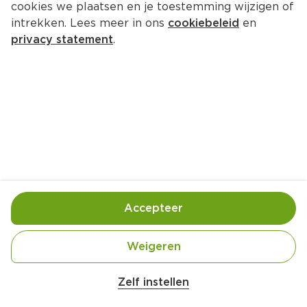
cookies we plaatsen en je toestemming wijzigen of
PLUS Vers gesneden voor u 
intrekken. Lees meer in ons
cookiebeleid
en
boerenachterham
privacy statement
.
100 gram  (kilo €34.45)
3.
45
Toevoegen
Bewaar in je lijstje
Accepteer
Handige informatie over dit product
Weigeren
Nutri-Score D
Zelf instellen