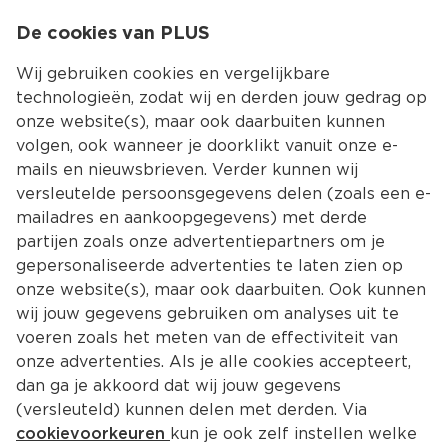
0
De cookies van PLUS
0.00
MENU
Wij gebruiken cookies en vergelijkbare
technologieën, zodat wij en derden jouw gedrag op
onze website(s), maar ook daarbuiten kunnen
Kies jouw winke
volgen, ook wanneer je doorklikt vanuit onze e-
Terug
Producten
mails en nieuwsbrieven. Verder kunnen wij
versleutelde persoonsgegevens delen (zoals een e-
mailadres en aankoopgegevens) met derde
partijen zoals onze advertentiepartners om je
gepersonaliseerde advertenties te laten zien op
onze website(s), maar ook daarbuiten. Ook kunnen
wij jouw gegevens gebruiken om analyses uit te
voeren zoals het meten van de effectiviteit van
onze advertenties. Als je alle cookies accepteert,
dan ga je akkoord dat wij jouw gegevens
(versleuteld) kunnen delen met derden. Via
cookievoorkeuren
kun je ook zelf instellen welke