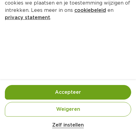
cookies we plaatsen en je toestemming wijzigen of
PLUS Vrije uitloop eieren Groot
intrekken. Lees meer in ons
cookiebeleid
en
Per Bakje met deksel 10 st 
privacy statement
.
Product niet beschikbaar bij jouw PLUS.
Handige informatie over dit product
Beter Leven 2 Ster
Nutri-Score A
Accepteer
Weigeren
Vegetarisch
Zelf instellen
vrije uitloop eieren BLK**