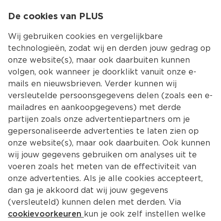
0
De cookies van PLUS
0.00
MENU
Wij gebruiken cookies en vergelijkbare
technologieën, zodat wij en derden jouw gedrag op
onze website(s), maar ook daarbuiten kunnen
Kies jouw winke
volgen, ook wanneer je doorklikt vanuit onze e-
Terug
Producten
mails en nieuwsbrieven. Verder kunnen wij
versleutelde persoonsgegevens delen (zoals een e-
mailadres en aankoopgegevens) met derde
partijen zoals onze advertentiepartners om je
gepersonaliseerde advertenties te laten zien op
onze website(s), maar ook daarbuiten. Ook kunnen
wij jouw gegevens gebruiken om analyses uit te
voeren zoals het meten van de effectiviteit van
onze advertenties. Als je alle cookies accepteert,
dan ga je akkoord dat wij jouw gegevens
(versleuteld) kunnen delen met derden. Via
cookievoorkeuren
kun je ook zelf instellen welke