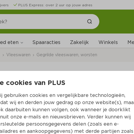
jvers
PLUS Express: over 2 uur op jouw adres
ed eten
Me
Spaaracties
Zakelijk
Winkels
s
Vleeswaren
Gegrilde vleeswaren, worsten
e cookies van PLUS
PLUS Winkelgesneden 
j gebruiken cookies en vergelijkbare technologieën,
Per 100 gram  (per kilo €21.46)
dat wij en derden jouw gedrag op onze website(s), maa
k daarbuiten kunnen volgen, ook wanneer je doorklikt
2.
15
nuit onze e-mails en nieuwsbrieven. Verder kunnen wij
rsleutelde persoonsgegevens delen (zoals een e-
iladres en aankoopgegevens) met derde partijen zoals