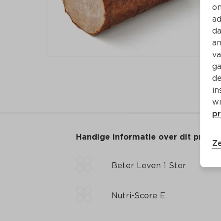
on
ad
da
an
va
ga
de
in
wi
pr
Handige informatie over dit produ
Ze
Beter Leven 1 Ster
Nutri-Score E