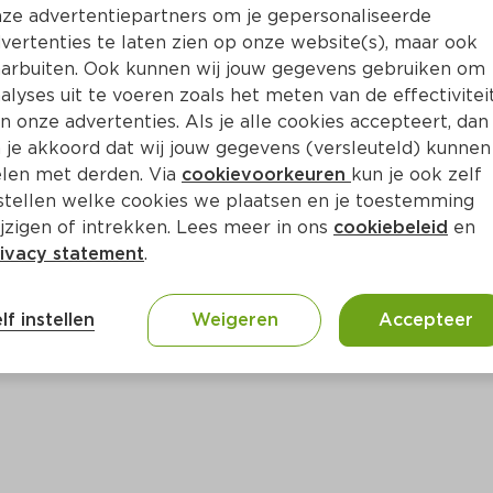
Bewaar i
Toevoegen
ze advertentiepartners om je gepersonaliseerde
vertenties te laten zien op onze website(s), maar ook
arbuiten. Ook kunnen wij jouw gegevens gebruiken om
alyses uit te voeren zoals het meten van de effectivitei
n onze advertenties. Als je alle cookies accepteert, dan
 je akkoord dat wij jouw gegevens (versleuteld) kunnen
len met derden. Via
cookievoorkeuren
kun je ook zelf
stellen welke cookies we plaatsen en je toestemming
jzigen of intrekken. Lees meer in ons
cookiebeleid
en
ivacy statement
.
ct
lf instellen
Weigeren
Accepteer