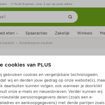
jvers
PLUS Express: over 2 uur op jouw adres
ed eten
Me
Spaaracties
Zakelijk
Winkels
ale keuken
Amerikaanse keuken
e cookies van PLUS
Powerbeärs Tetris Fr
j gebruiken cookies en vergelijkbare technologieën,
Per Zak 125 ml 
dat wij en derden jouw gedrag op onze website(s), maa
k daarbuiten kunnen volgen, ook wanneer je doorklikt
Product niet beschikbaar bij jouw PLUS.
nuit onze e-mails en nieuwsbrieven. Verder kunnen wij
rsleutelde persoonsgegevens delen (zoals een e-
iladres en aankoopgegevens) met derde partijen zoals