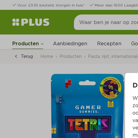
Voor 23:55 besteld, morgen in huis*
Meer dan 1600 Laagbli
Go
Producten
Aanbiedingen
Recepten
Terug
Home
Producten
Pasta, rijst, internation
D
Wi
zo
oo
va
ve
ma