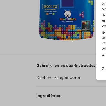
on
ad
da
an
va
ga
de
in
wi
pr
Gebruik- en bewaarinstructies
Ze
Koel en droog bewaren
Ingrediënten