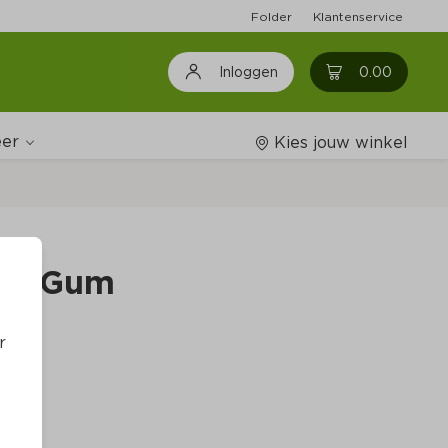
Folder
Klantenservice
0
0.00
Inloggen
er
Kies jouw winkel
Wijnshop
uit Gum
Boodschappenlijstjes
r