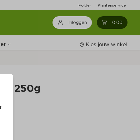
Folder
Klantenservice
0
0.00
Inloggen
er
Kies jouw winkel
Wijnshop
NE 250g
Boodschappenlijstjes
r