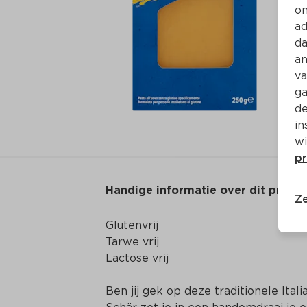
on
ad
da
an
va
ga
de
in
wi
pr
Handige informatie over dit produ
Ze
Glutenvrij

Tarwe vrij

Lactose vrij
Ben jij gek op deze traditionele Ita