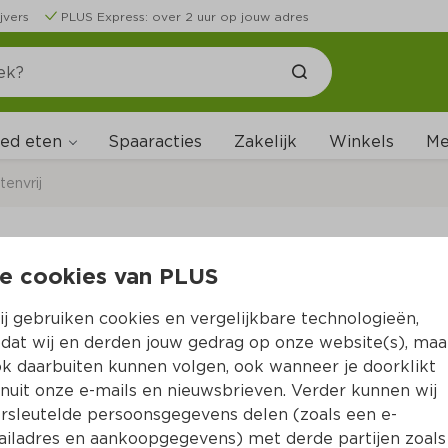
jvers
PLUS Express: over 2 uur op jouw adres
ed eten
Me
Spaaracties
Zakelijk
Winkels
tenvrij
e cookies van PLUS
Schär PASTA LASAG
j gebruiken cookies en vergelijkbare technologieën,
Per Pak 250 g 
dat wij en derden jouw gedrag op onze website(s), maa
k daarbuiten kunnen volgen, ook wanneer je doorklikt
Product niet beschikbaar bij jouw PLUS.
nuit onze e-mails en nieuwsbrieven. Verder kunnen wij
rsleutelde persoonsgegevens delen (zoals een e-
iladres en aankoopgegevens) met derde partijen zoals