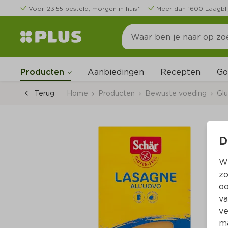
Voor 23:55 besteld, morgen in huis*
Meer dan 1600 Laagbli
Go
Producten
Aanbiedingen
Recepten
Terug
Home
Producten
Bewuste voeding
Glu
D
Wi
zo
oo
va
ve
ma