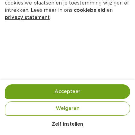
cookies we plaatsen en je toestemming wijzigen of
Tony's Chocolonely Kerst 
intrekken. Lees meer in ons
cookiebeleid
en
uitdeelzak
privacy statement
.
Per Zak 135 g 
Product niet beschikbaar bij jouw PLUS.
Handige informatie over dit product
Fairtrade
Accepteer
Tony's Chocolonely - samen maken we een einde 
Weigeren
aan uitbuiting in cacao.

Zelf instellen
Bij Tony's willen we een einde maken aan uitbuiting 