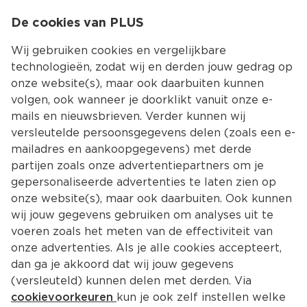
0
De cookies van PLUS
0.00
MENU
Wij gebruiken cookies en vergelijkbare
technologieën, zodat wij en derden jouw gedrag op
onze website(s), maar ook daarbuiten kunnen
Kies jouw winke
volgen, ook wanneer je doorklikt vanuit onze e-
Terug
Producten
mails en nieuwsbrieven. Verder kunnen wij
versleutelde persoonsgegevens delen (zoals een e-
mailadres en aankoopgegevens) met derde
partijen zoals onze advertentiepartners om je
gepersonaliseerde advertenties te laten zien op
onze website(s), maar ook daarbuiten. Ook kunnen
wij jouw gegevens gebruiken om analyses uit te
voeren zoals het meten van de effectiviteit van
onze advertenties. Als je alle cookies accepteert,
dan ga je akkoord dat wij jouw gegevens
(versleuteld) kunnen delen met derden. Via
cookievoorkeuren
kun je ook zelf instellen welke