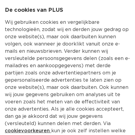
0
De cookies van PLUS
0.00
MENU
Wij gebruiken cookies en vergelijkbare
technologieën, zodat wij en derden jouw gedrag op
onze website(s), maar ook daarbuiten kunnen
Kies jouw winke
volgen, ook wanneer je doorklikt vanuit onze e-
Terug
Producten
mails en nieuwsbrieven. Verder kunnen wij
versleutelde persoonsgegevens delen (zoals een e-
mailadres en aankoopgegevens) met derde
partijen zoals onze advertentiepartners om je
gepersonaliseerde advertenties te laten zien op
onze website(s), maar ook daarbuiten. Ook kunnen
wij jouw gegevens gebruiken om analyses uit te
voeren zoals het meten van de effectiviteit van
onze advertenties. Als je alle cookies accepteert,
dan ga je akkoord dat wij jouw gegevens
(versleuteld) kunnen delen met derden. Via
cookievoorkeuren
kun je ook zelf instellen welke