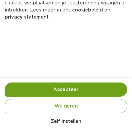
cookies we plaatsen en je toestemming wijzigen of
Uit de keuken van PLUS Nasi 
intrekken. Lees meer in ons
cookiebeleid
en
Goreng kipsaté boontjes
privacy statement
.
450 gram  (kilo €14.42)
6.
49
Toevoegen
Bewaar in je lijstje
Accepteer
Handige informatie over dit product
Weigeren
Belangrijke veiligheidswaarschuwing
Uit de keuken van PLUS
Amogusti olijven gevuld met citroen blik 
Zelf instellen
200g