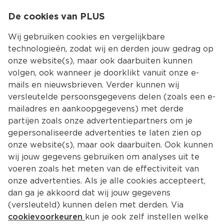
0
De cookies van PLUS
0.00
MENU
Wij gebruiken cookies en vergelijkbare
technologieën, zodat wij en derden jouw gedrag op
onze website(s), maar ook daarbuiten kunnen
Kies jouw winke
volgen, ook wanneer je doorklikt vanuit onze e-
Terug
Producten
mails en nieuwsbrieven. Verder kunnen wij
versleutelde persoonsgegevens delen (zoals een e-
mailadres en aankoopgegevens) met derde
partijen zoals onze advertentiepartners om je
gepersonaliseerde advertenties te laten zien op
onze website(s), maar ook daarbuiten. Ook kunnen
wij jouw gegevens gebruiken om analyses uit te
voeren zoals het meten van de effectiviteit van
onze advertenties. Als je alle cookies accepteert,
dan ga je akkoord dat wij jouw gegevens
(versleuteld) kunnen delen met derden. Via
cookievoorkeuren
kun je ook zelf instellen welke