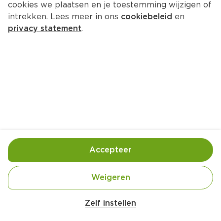
cookies we plaatsen en je toestemming wijzigen of
intrekken. Lees meer in ons
cookiebeleid
en
2.
49
privacy statement
.
0
Merkloos Tuinaarde
Per 25 L
2.
49
0
Merkloos Potgrond
Per 10 L
Accepteer
1.
Weigeren
79
0
Zelf instellen
2 voor 7.50