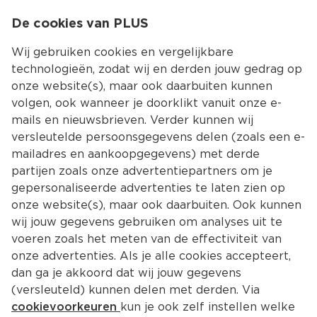
0
De cookies van PLUS
0.00
MENU
Wij gebruiken cookies en vergelijkbare
technologieën, zodat wij en derden jouw gedrag op
onze website(s), maar ook daarbuiten kunnen
Kies jouw winke
volgen, ook wanneer je doorklikt vanuit onze e-
Terug
Producten
mails en nieuwsbrieven. Verder kunnen wij
versleutelde persoonsgegevens delen (zoals een e-
Bloemen, planten, verzorging
mailadres en aankoopgegevens) met derde
partijen zoals onze advertentiepartners om je
gepersonaliseerde advertenties te laten zien op
Filter
Meest gewild
onze website(s), maar ook daarbuiten. Ook kunnen
wij jouw gegevens gebruiken om analyses uit te
voeren zoals het meten van de effectiviteit van
26 
producten
onze advertenties. Als je alle cookies accepteert,
dan ga je akkoord dat wij jouw gegevens
(versleuteld) kunnen delen met derden. Via
Merkloos Potgrond 100% Bio
cookievoorkeuren
kun je ook zelf instellen welke
Per 16 L