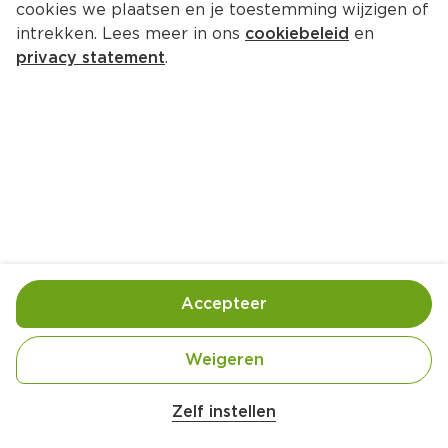
cookies we plaatsen en je toestemming wijzigen of
intrekken. Lees meer in ons
cookiebeleid
en
privacy statement
.
Gevulde tomaten uit de oven
Voorgerecht
4 Pers.
Ca. 20 Min
Ingrediënten
Bereiding
Accepteer
Weigeren
Zelf instellen