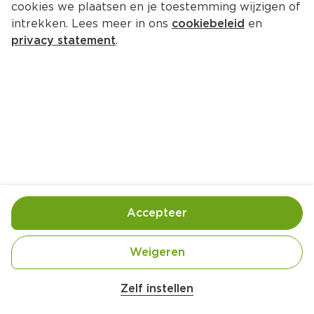
cookies we plaatsen en je toestemming wijzigen of
intrekken. Lees meer in ons
cookiebeleid
en
privacy statement
.
Indiase linzensmoor met 
avocado-mangosalsa van Yneke 
Kootstra
Hoofdgerecht
4 Pers.
Ca. 45 Min
Accepteer
Ingrediënten
Bereiding
Weigeren
Zelf instellen