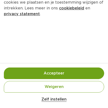
cookies we plaatsen en je toestemming wijzigen of
intrekken. Lees meer in ons
cookiebeleid
en
privacy statement
.
Knolselderijstamppot met 
mosterdsaus
Hoofdgerecht
4 Pers.
Ca. 40 Min
Ingrediënten
Bereiding
Accepteer
Weigeren
Zelf instellen