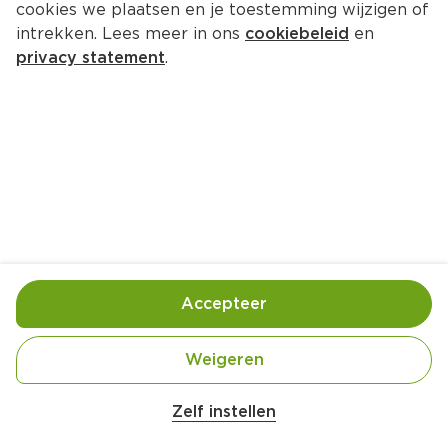
cookies we plaatsen en je toestemming wijzigen of
intrekken. Lees meer in ons
cookiebeleid
en
privacy statement
.
Oosterse runderburger met 
naanbrood
Hoofdgerecht
4 Pers.
Ca. 25 Min
Ingrediënten
Bereiding
Accepteer
Weigeren
Zelf instellen