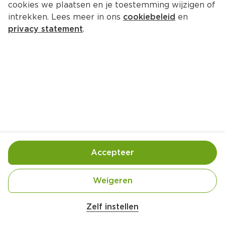
cookies we plaatsen en je toestemming wijzigen of
intrekken. Lees meer in ons
cookiebeleid
en
privacy statement
.
Sperziebonenovenschotel
Hoofdgerecht
2 Pers.
Ca. 30 Min
Ingrediënten
Bereiding
Accepteer
Weigeren
Zelf instellen