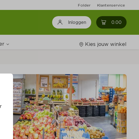
Folder
Klantenservice
0
0.00
Inloggen
er
Kies jouw winkel
ijnshop
oodschappenlijstjes
r