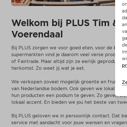
on
ad
da
Welkom bij PLUS Tim & J
an
Voerendaal
va
ga
de
Bij PLUS zorgen we voor goed eten, voor de buurt e
in
supermarkten vind je daarom veel verse producten.
wi
of Fairtrade. Maar altijd zijn ze eerlijk geproducee
pr
herkomst. Zo weet jij wat je eet. 

We verkopen zoveel mogelijk groente en fruit uit he
Ze
van Nederlandse bodem. Ook geven we lokale ond
hun producten een podium te geven. Zo geven we o
lokaal accent. En bieden we jou het beste van twe
Bij PLUS geloven we in persoonlijk contact. Dat bet
service met aandacht voor jouw wensen en vragen.