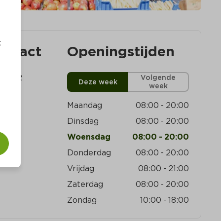
t
ontact
Openingstijden
67 ER 
Volgende
Deze week
week
Maandag
08:00
-
20:00
Dinsdag
08:00
-
20:00
Woensdag
08:00
-
20:00
Donderdag
08:00
-
20:00
Vrijdag
08:00
-
21:00
Zaterdag
08:00
-
20:00
Zondag
10:00
-
18:00