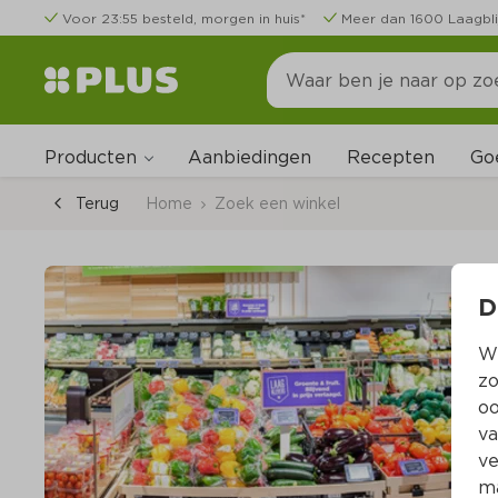
Voor 23:55 besteld, morgen in huis*
Meer dan 1600 Laagbli
Producten
Go
Aanbiedingen
Recepten
Terug
Home
Zoek een winkel
D
Wi
zo
oo
va
ve
ma