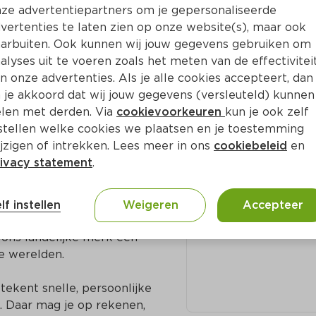
ze advertentiepartners om je gepersonaliseerde
vertenties te laten zien op onze website(s), maar ook
arbuiten. Ook kunnen wij jouw gegevens gebruiken om
oyce Janssen 
alyses uit te voeren zoals het meten van de effectivitei
Adres en c
n onze advertenties. Als je alle cookies accepteert, dan
 je akkoord dat wij jouw gegevens (versleuteld) kunnen
Kerkplein 36 63
len met derden. Via
cookievoorkeuren
kun je ook zelf
n voor elkaar. In onze 
Voerendaal
stellen welke cookies we plaatsen en je toestemming
 Soms zijn die biologisch 
jzigen of intrekken. Lees meer in ons
cookiebeleid
en
rd en met een duidelijke 
045-5628181
ivacy statement
.
t seizoen, liefst 
lf instellen
Weigeren
Accepteer
ernemers de ruimte om 
ns landelijke merk een 
e werelden.

ekent snelle, persoonlijke 
 Daar mag je op rekenen, 