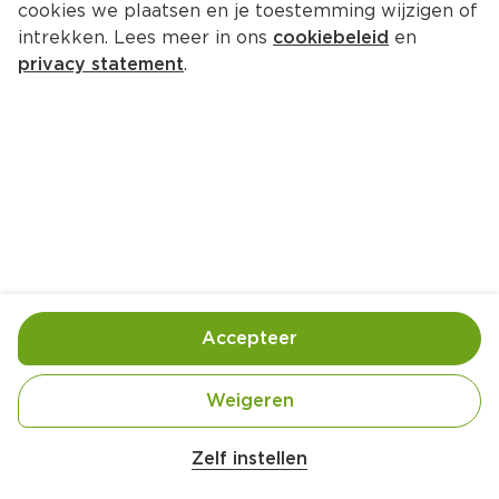
cookies we plaatsen en je toestemming wijzigen of
intrekken. Lees meer in ons
cookiebeleid
en
privacy statement
.
Kippensoep met risotto, 
boerenkool en pesto
Hoofdgerecht
4 Pers.
Ca. 25 Min
Ingrediënten
Bereiding
Accepteer
Weigeren
Zelf instellen