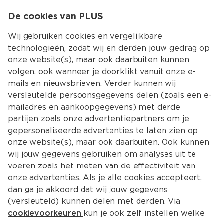
0
De cookies van PLUS
0.00
MENU
Wij gebruiken cookies en vergelijkbare
technologieën, zodat wij en derden jouw gedrag op
onze website(s), maar ook daarbuiten kunnen
Kies jouw winke
volgen, ook wanneer je doorklikt vanuit onze e-
mails en nieuwsbrieven. Verder kunnen wij
versleutelde persoonsgegevens delen (zoals een e-
mailadres en aankoopgegevens) met derde
partijen zoals onze advertentiepartners om je
gepersonaliseerde advertenties te laten zien op
onze website(s), maar ook daarbuiten. Ook kunnen
wij jouw gegevens gebruiken om analyses uit te
voeren zoals het meten van de effectiviteit van
onze advertenties. Als je alle cookies accepteert,
BBQ pulled chicken: recepten en 
dan ga je akkoord dat wij jouw gegevens
tips
(versleuteld) kunnen delen met derden. Via
cookievoorkeuren
kun je ook zelf instellen welke
Als je fan bent van kip op de BBQ moet je zeker 