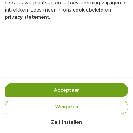
cookies we plaatsen en je toestemming wijzigen of
eens BBQ pulled chicken proberen! Met deze 
intrekken. Lees meer in ons
cookiebeleid
en
pulled chicken BBQ recepten gooi je gegarandeerd 
privacy statement
.
hoge ogen. En het fijne aan pulled chicken: je kunt 
er eindeloos mee variëren! Van een broodje BBQ 
pulled chicken, stokbrood BBQ pulled chicken tot 
een gevulde BBQ-aardappel met pulled chicken, je 
kunt alle kanten op. Bekijk direct de volgende 
pulled chicken BBQ recepten en laat je inspireren!
BBQ pulled chicken recepten
BBQ kip bestellen
Accepteer
Tip!
Ben jij een echter vleesliefhebber? Bekijk dan
ook vooral al onze recepten voor
vlees van de
Weigeren
BBQ
! Bekijk ook ons
BBQ vlees assortiment
en
bestel direct alles voor de BBQ!
Zelf instellen