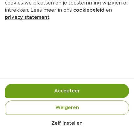
cookies we plaatsen en je toestemming wijzigen of
op weg! Van entrecote BBQ recepten tot de beste 
intrekken. Lees meer in ons
cookiebeleid
en
tips over de bereiding ervan. Benieuwd geworden? 
privacy statement
.
Lees snel verder en maak een overheerlijke 
entrecote op de BBQ klaar! 
BBQ entrecote recepten
Entrecote bestellen
Tip!
Ben jij een echter vleesliefhebber? Bekijk dan
ook vooral al onze recepten voor
vlees van de BBQ
of bestel direct het lekkerste
BBQ vlees
!
Accepteer
BBQ entrecote recepten
Weigeren
Zelf instellen