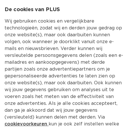
0
De cookies van PLUS
0.00
MENU
Wij gebruiken cookies en vergelijkbare
technologieën, zodat wij en derden jouw gedrag op
onze website(s), maar ook daarbuiten kunnen
Kies jouw winke
volgen, ook wanneer je doorklikt vanuit onze e-
mails en nieuwsbrieven. Verder kunnen wij
versleutelde persoonsgegevens delen (zoals een e-
mailadres en aankoopgegevens) met derde
partijen zoals onze advertentiepartners om je
gepersonaliseerde advertenties te laten zien op
onze website(s), maar ook daarbuiten. Ook kunnen
wij jouw gegevens gebruiken om analyses uit te
voeren zoals het meten van de effectiviteit van
onze advertenties. Als je alle cookies accepteert,
Entrecote op de BBQ: recepten 
dan ga je akkoord dat wij jouw gegevens
en tips
(versleuteld) kunnen delen met derden. Via
cookievoorkeuren
kun je ook zelf instellen welke
Een entrecote op de BBQ bereiden? Wij helpen je 