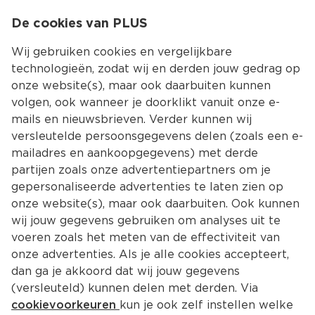
0
De cookies van PLUS
0.00
MENU
Wij gebruiken cookies en vergelijkbare
technologieën, zodat wij en derden jouw gedrag op
onze website(s), maar ook daarbuiten kunnen
Kies jouw winke
volgen, ook wanneer je doorklikt vanuit onze e-
mails en nieuwsbrieven. Verder kunnen wij
versleutelde persoonsgegevens delen (zoals een e-
mailadres en aankoopgegevens) met derde
partijen zoals onze advertentiepartners om je
gepersonaliseerde advertenties te laten zien op
onze website(s), maar ook daarbuiten. Ook kunnen
wij jouw gegevens gebruiken om analyses uit te
voeren zoals het meten van de effectiviteit van
onze advertenties. Als je alle cookies accepteert,
Bijgerechten Kerst: inspiratie 
dan ga je akkoord dat wij jouw gegevens
voor de lekkerste bijgerechten 
(versleuteld) kunnen delen met derden. Via
voor Kerst 
cookievoorkeuren
kun je ook zelf instellen welke