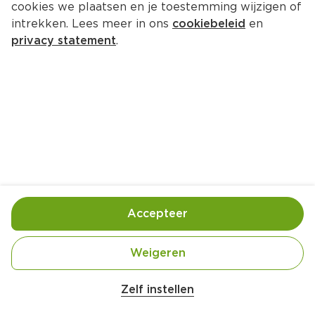
cookies we plaatsen en je toestemming wijzigen of
Bijgerechten voor Kerst, met lekker veel groenten! 
intrekken. Lees meer in ons
cookiebeleid
en
De feestdagen staan voor de deur, dus het is tijd 
privacy statement
.
om te bepalen wat je gaat klaarmaken voor het 
Kerstdiner. Nog op zoek naar lekkere Kerst 
bijgerechten? Met onze recepten voor Kerst 
bijgerechten heb je straks genoeg inspiratie om 
het Kerstmenu compleet te maken! 
Bijgerecht Kerst aardappel
Bijgerecht Kerst gr
Vind eenvoudig een bijgerecht voor 
Accepteer
Kerst 
Weigeren
Om het makkelijk te maken hebben we de
populairste Kerst bijgerechten alvast voor je
samengevoegd. Zo vind jij binnen no time het Kerst
Zelf instellen
bijgerecht dat het beste bij jouw
Kerst