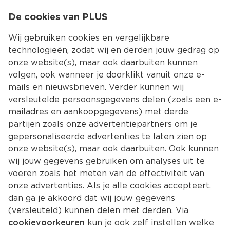
0
De cookies van PLUS
0.00
MENU
Wij gebruiken cookies en vergelijkbare
technologieën, zodat wij en derden jouw gedrag op
onze website(s), maar ook daarbuiten kunnen
Kies jouw winke
volgen, ook wanneer je doorklikt vanuit onze e-
Recepten zoeken
mails en nieuwsbrieven. Verder kunnen wij
versleutelde persoonsgegevens delen (zoals een e-
mailadres en aankoopgegevens) met derde
partijen zoals onze advertentiepartners om je
gepersonaliseerde advertenties te laten zien op
onze website(s), maar ook daarbuiten. Ook kunnen
wij jouw gegevens gebruiken om analyses uit te
Filter
Nieuwste
voeren zoals het meten van de effectiviteit van
onze advertenties. Als je alle cookies accepteert,
dan ga je akkoord dat wij jouw gegevens
14729 
Recepten
(versleuteld) kunnen delen met derden. Via
cookievoorkeuren
kun je ook zelf instellen welke